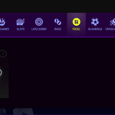
 GAMES
SLOTS
LIVE CASINO
RACE
TOGEL
OLAHRAGA
CRASH
i