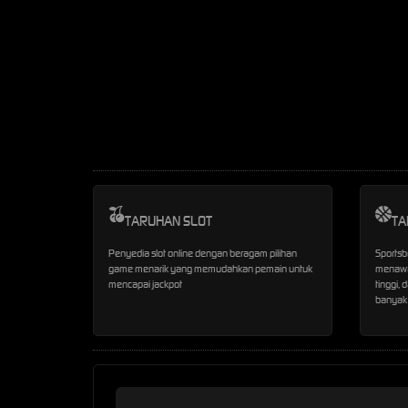
TARUHAN SLOT
TA
Penyedia slot online dengan beragam pilihan
Sportsb
game menarik yang memudahkan pemain untuk
menawar
mencapai jackpot
tinggi,
banyak 