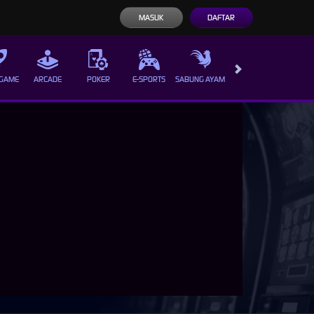
MASUK
DAFTAR
 GAME
ARCADE
POKER
E-SPORTS
SABUNG AYAM
PROMOSI