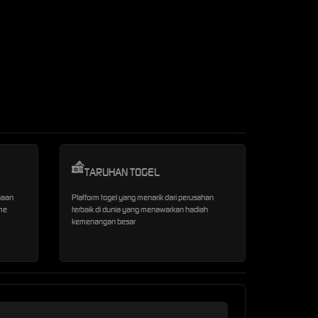
TARUHAN TOGEL
haan
Platform togel yang menarik dari perusahan
ame
terbaik di dunia yang menawarkan hadiah
kemenangan besar