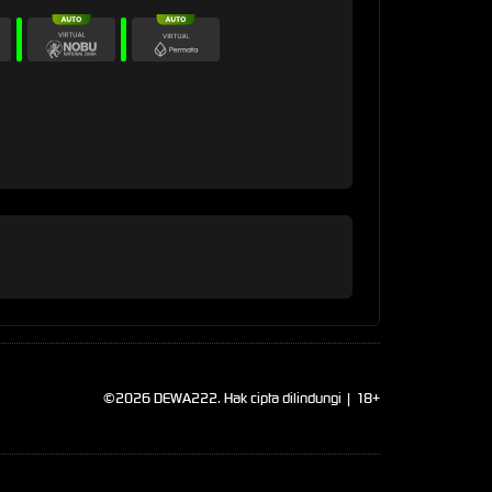
©2026 DEWA222. Hak cipta dilindungi | 18+