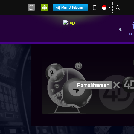
Main di Telegram
HOT