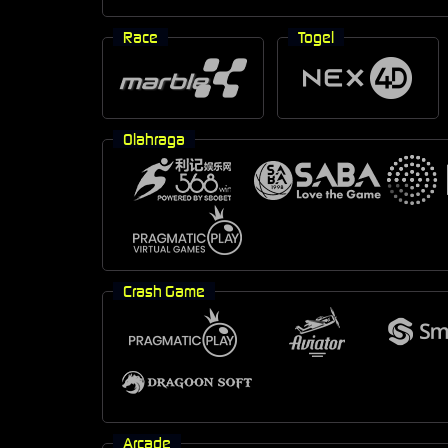
Race
Togel
Olahraga
Crash Game
Arcade