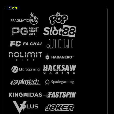
Slots