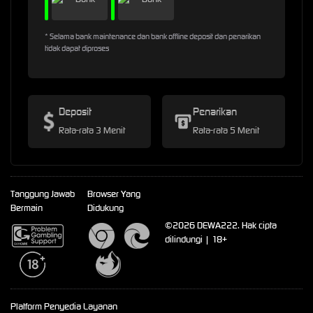
* Selama bank maintenance dan bank offline deposit dan penarikan
tidak dapat diproses
Deposit
Penarikan
Rata-rata 3 Menit
Rata-rata 5 Menit
Tanggung Jawab
Browser Yang
Bermain
Didukung
©2026 DEWA222. Hak cipta
dilindungi | 18+
Platform Penyedia Layanan